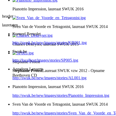
Pianotrio Impression, laureaat SWUK 2016
header
lauretaten
Sven Van de Voorde en Tetragonist, laureaat SWUK 2014
Korneel Bernolet
http://swuk.be/new/images/stories/KB001.jpg
Charles Dekeyser, laureaat SWUK 2015
Swuk.be
http://localhost/images/stories/SP005.jpg
Stephanie Proost
Anneleen Lenaerts
Stephanie Proost
Laureaat SWUK vzw 2012 - Opname
Beethoven CD
http://swuk.be/new/images/stories/AL001.jpg
Pianotrio Impression, laureaat SWUK 2016
http://swuk.be/new/images/stories/Pianotrio_Impression.jpg
Sven Van de Voorde en Tetragonist, laureaat SWUK 2014
http://swuk.be/new/images/stories/Sven_Van_de_Voorde_en_Te