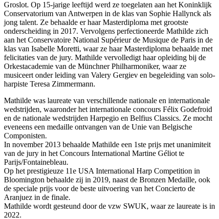
Groslot. Op 15-jarige leeftijd werd ze toegelaten aan het Koninklijk
Conservatorium van Antwerpen in de klas van Sophie Hallynck als
jong talent. Ze behaalde er haar Masterdiploma met grootste
onderscheiding in 2017. Vervolgens perfectioneerde Mathilde zich
aan het Conservatoire National Supérieur de Musique de Paris in de
klas van Isabelle Moretti, waar ze haar Masterdiploma behaalde met
felicitaties van de jury. Mathilde vervolledigt haar opleiding bij de
Orkestacademie van de Münchner Philharmoniker, waar ze
musiceert onder leiding van Valery Gergiev en begeleiding van solo-
harpiste Teresa Zimmermann.
Mathilde was laureate van verschillende nationale en internationale
wedstrijden, waaronder het internationale concours Félix Godefroid
en de nationale wedstrijden Harpegio en Belfius Classics. Ze mocht
eveneens een medaille ontvangen van de Unie van Belgische
Componisten.
In november 2013 behaalde Mathilde een 1ste prijs met unanimiteit
van de jury in het Concours International Martine Géliot te
Parijs/Fontainebleau.
Op het prestigieuze 11e USA International Harp Competition in
Bloomington behaalde zij in 2019, naast de Bronzen Medaille, ook
de speciale prijs voor de beste uitvoering van het Concierto de
Aranjuez in de finale.
Mathilde wordt gesteund door de vzw SWUK, waar ze laureate is in
2022.