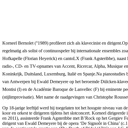
Korneel Bernolet (°1989) profileert zich als klavecinist en dirigent.Op
regelmatig als solist of continuospeler bij internationale ensembles
Hofkapelle (Florian Heyerick) en cantoLX (Frank Agsteribbe), naast L
radio-, CD- en TV-opnames van Accent, Ricercar, Alpha, Musique en W
Koninkrijk, Duitsland, Luxemburg, Italië en Spanje.Na pianostudies 
van Antwerpen bij Ewald Demeyere op het beroemde Dülcken-klaveci
Montisi (I) en de Académie Baroque de Lanvellec (F) bij eminente p
(stijlimprovisatie). Met name de raadgevingen van Christophe Rousse
Op 18-jarige leeftijd werd hij toegelaten tot het hoogste niveau van
koor en orkest te dirigeren tijdens het slotconcert. Korneel dirigee
en 2011), assisteerde Frank Agsteribbe met B’Rock op het Gergiev Fes
dirigent van Ewald Demeyere bij de opera ‘De Signoôr in China’ (c.1