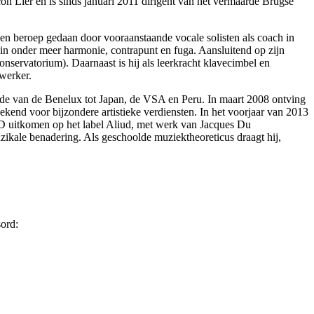
n Lier en is sinds januari 2011 dirigent van het vermaarde Brugse
n beroep gedaan door vooraanstaande vocale solisten als coach in
 in onder meer harmonie, contrapunt en fuga. Aansluitend op zijn
nservatorium). Daarnaast is hij als leerkracht klavecimbel en
werker.
nde van de Benelux tot Japan, de VSA en Peru. In maart 2008 ontving
kend voor bijzondere artistieke verdiensten. In het voorjaar van 2013
-CD uitkomen op het label Aliud, met werk van Jacques Du
zikale benadering. Als geschoolde muziektheoreticus draagt hij,
ord: