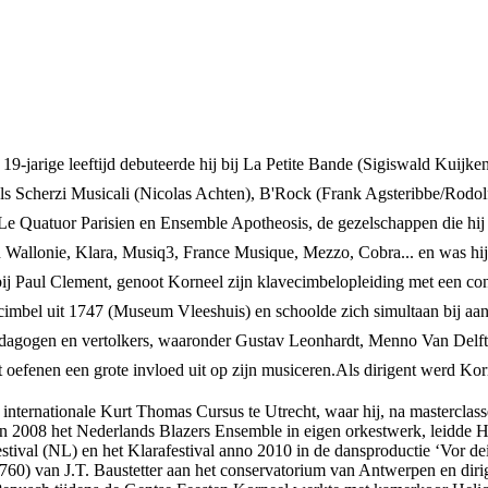
 19-jarige leeftijd debuteerde hij bij La Petite Bande (Sigiswald Kuijken
 zoals Scherzi Musicali (Nicolas Achten), B'Rock (Frank Agsteribbe/Rod
e Quatuor Parisien en Ensemble Apotheosis, de gezelschappen die hij zel
allonie, Klara, Musiq3, France Musique, Mezzo, Cobra... en was hij to
bij Paul Clement, genoot Korneel zijn klavecimbelopleiding met een co
mbel uit 1747 (Museum Vleeshuis) en schoolde zich simultaan bij aa
edagogen en vertolkers, waaronder Gustav Leonhardt, Menno Van Delft
t oefenen een grote invloed uit op zijn musiceren.Als dirigent werd K
 de internationale Kurt Thomas Cursus te Utrecht, waar hij, na masterc
rde in 2008 het Nederlands Blazers Ensemble in eigen orkestwerk, leid
tival (NL) en het Klarafestival anno 2010 in de dansproductie ‘Vor dei
760) van J.T. Baustetter aan het conservatorium van Antwerpen en dir