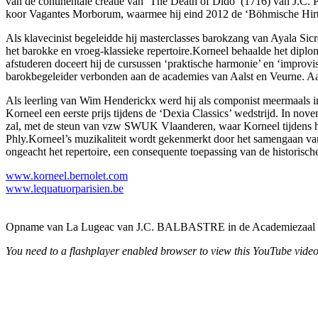
van de continentale creatie van ‘The Death of Dido’ (1716) van J.C. 
koor Vagantes Morborum, waarmee hij eind 2012 de ‘Böhmische Hirte
Als klavecinist begeleidde hij masterclasses barokzang van Ayala S
het barokke en vroeg-klassieke repertoire.Korneel behaalde het diplom
afstuderen doceert hij de cursussen ‘praktische harmonie’ en ‘improv
barokbegeleider verbonden aan de academies van Aalst en Veurne. A
Als leerling van Wim Henderickx werd hij als componist meermaals i
Korneel een eerste prijs tijdens de ‘Dexia Classics’ wedstrijd. In n
zal, met de steun van vzw SWUK Vlaanderen, waar Korneel tijdens het
Phly.Korneel’s muzikaliteit wordt gekenmerkt door het samengaan van 
ongeacht het repertoire, een consequente toepassing van de historisch
www.korneel.bernolet.com
www.lequatuorparisien.be
Opname van La Lugeac van J.C. BALBASTRE in de Academiezaal te
You need to a flashplayer enabled browser to view this YouTube vide