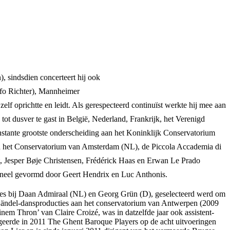
), sindsdien concerteert hij ook
olfo Richter), Mannheimer
f oprichtte en leidt. Als gerespecteerd continuïst werkte hij mee aan
t dusver te gast in België, Nederland, Frankrijk, het Verenigd
nstante grootste onderscheiding aan het Koninklijk Conservatorium
n het Conservatorium van Amsterdam (NL), de Piccola Accademia di
, Jesper Bøje Christensen, Frédérick Haas en Erwan Le Prado
orneel gevormd door Geert Hendrix en Luc Anthonis.
lasses bij Daan Admiraal (NL) en Georg Grün (D), geselecteerd werd om
de Händel-dansproducties aan het conservatorium van Antwerpen (2009
nem Thron’ van Claire Croizé, was in datzelfde jaar ook assistent-
igeerde in 2011 The Ghent Baroque Players op de acht uitvoeringen