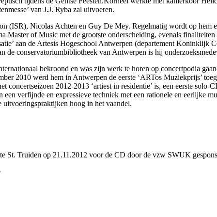
Pepusch tijdens de Gentse Feesten.Korneel werkte met kamerkoor Helico
nmesse’ van J.J. Ryba zal uitvoeren.
icron (ISR), Nicolas Achten en Guy De Mey. Regelmatig wordt op hem ee
a Master of Music met de grootste onderscheiding, evenals finaliteiten
isatie’ aan de Artesis Hogeschool Antwerpen (departement Koninklijk Co
an de conservatoriumbibliotheek van Antwerpen is hij onderzoeksmede
nternationaal bekroond en was zijn werk te horen op concertpodia gaa
ovember 2010 werd hem in Antwerpen de eerste ‘ARTos Muziekprijs’ toege
 concertseizoen 2012-2013 ‘artiest in residentie’ is, een eerste solo
een verfijnde en expressieve techniek met een rationele en eerlijke mu
e uitvoeringspraktijken hoog in het vaandel.
 St. Truiden op 21.11.2012 voor de CD door de vzw SWUK gespons
o