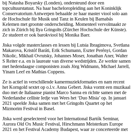
bij Natasha Boyarsky (Londen), ondersteund door een
topcultuurstatuut. Na haar bacheloropleiding aan het Koninklijk
Conservatorium Antwerpen behaalde ze haar master viool solo aan
de Hochschule für Musik und Tanz in Keulen bij Barnabás
Kelemen met grootste onderscheiding. Momenteel vervolmaakt ze
zich in Zürich bij Ilya Gringolts (Zürcher Hochschule der Künste).
Ze studeert er ook barokviool bij Monika Baer.
Jiska volgde masterclasses en lessen bij Lutsia Ibragimova, Svetlana
Makarova, Kristóf Baráti, Erik Schumann, Eszter Perényi, Gordan
Nikolic, Mikhail Ovrutsky, Johannes Moser, Jonathan Aner, Walter
S Reiter e.a. en is laureate van diverse wedstrijden. Ze werkte samen
met hedendaagse componisten zoals Jörg Widmann, Michael Jarrell,
Yinam Leef en Mathias Coppens.
Ze is actief in verschillende kamermuziekformaties en nam recent
het Korngold sextet op o.l.v. Anna Gebert. Jiska vormt een muzikaal
duo met de Italiaanse pianist Marco Sanna en richtte samen met de
Nederlandse celliste Iedje van Wees het ‘Duo Misia’ op. In januari
2021 speelde Jiska samen met het Gringolts Quartet op het
Mizmorim Festival in Basel.
Jiska werd geselecteerd voor het International Bartók Seminar,
Aurora Old Ox Music Festival, Hirschmann Meisterkurs Europe
2021 en het Festival Academy Budapest, waar ze concerteerde met