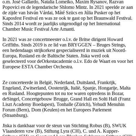
o.m. José Gallardo, Natalia Lomeiko, Maxim Rysanov, Razvan
Popovici en de legendarische Shlomo Mintz. In 2021 speelde ze aan
de zijde van István Várdai, Máté Szücs en Júlia Pusker op het
Kaposfest Festival en was ze ook te gast op het Braunwald Festival.
Sinds 2014 wordt ze jaarlijks uitgenodigd op het International
Chamber Music Festival Arte Amanti.
In 2021 was ze concertmeester o.l.v. de Britse dirigent Howard
Griffiths. Sinds 2019 is ze lid van BRYGGEN – Bruges Strings,
een hedendaags strijkorkest gespecialiseerd in muziek uit Noord-
Europa, Rusland en de Baltische Staten. Jiska werd ook
geselecteerd voor deOrkestacademie o.l.v. Edo de Waart en voor het
Europese ESTA Chamber Orchestra.
Ze concerteerde in België, Nederland, Duitsland, Frankrijk,
Engeland, Zwitserland, Oostenrijk, Italië, Spanje, Hongarije, Malta
en Rusland. Hoogtepunten tot nu toe waren optredens in Bozar,
deSingel, Concertgebouw Brugge, Grand Hall en Solti Hall (Franz
Liszt Academy Boedapest), Tonhalle (Zürich), Yehudi Menuhin
Forum (Bern), Dom (Keulen) en het Europees Parlement
(Straatsburg).
Jiska is dankbaar voor de steun van Stichting Robus (B), SWUK
Vlaanderen vzw (B), Stiftung Lyra (CH), C. und A. Kupper-