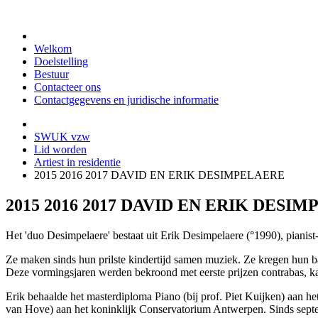
Welkom
Doelstelling
Bestuur
Contacteer ons
Contactgegevens en juridische informatie
SWUK vzw
Lid worden
Artiest in residentie
2015 2016 2017 DAVID EN ERIK DESIMPELAERE
2015 2016 2017 DAVID EN ERIK DESI
Het 'duo Desimpelaere' bestaat uit Erik Desimpelaere (°1990), pianist
Ze maken sinds hun prilste kindertijd samen muziek. Ze kregen hun
Deze vormingsjaren werden bekroond met eerste prijzen contrabas, kam
Erik behaalde het masterdiploma Piano (bij prof. Piet Kuijken) aan 
van Hove) aan het koninklijk Conservatorium Antwerpen. Sinds septe