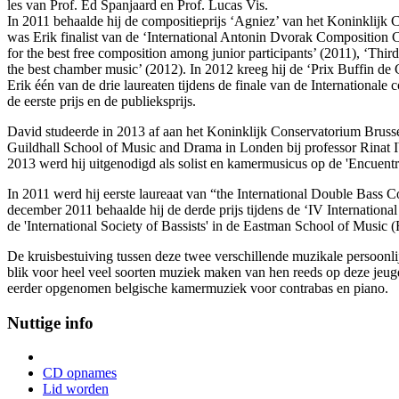
les van Prof. Ed Spanjaard en Prof. Lucas Vis.
In 2011 behaalde hij de compositieprijs ‘Agniez’ van het Koninklijk 
was Erik finalist van de ‘International Antonin Dvorak Composition Com
for the best free composition among junior participants’ (2011), ‘Third
the best chamber music’ (2012). In 2012 kreeg hij de ‘Prix Buffin de
Erik één van de drie laureaten tijdens de finale van de International
de eerste prijs en de publieksprijs.
David studeerde in 2013 af aan het Koninklijk Conservatorium Brussel
Guildhall School of Music and Drama in Londen bij professor Rinat I
2013 werd hij uitgenodigd als solist en kamermusicus op de 'Encuent
In 2011 werd hij eerste laureaat van “the International Double Bass 
december 2011 behaalde hij de derde prijs tijdens de ‘IV Internationa
de 'International Society of Bassists' in de Eastman School of Music 
De kruisbestuiving tussen deze twee verschillende muzikale persoonli
blik voor heel veel soorten muziek maken van hen reeds op deze jeug
eerder opgenomen belgische kamermuziek voor contrabas en piano.
Nuttige info
CD opnames
Lid worden