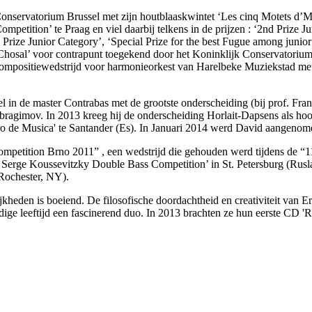
Conservatorium Brussel met zijn houtblaaskwintet ‘Les cinq Motets d’M
petition’ te Praag en viel daarbij telkens in de prijzen : ‘2nd Prize Ju
 Prize Junior Category’, ‘Special Prize for the best Fugue among junior 
 Chosal’ voor contrapunt toegekend door het Koninklijk Conservatorium
e compositiewedstrijd voor harmonieorkest van Harelbeke Muziekstad met
 in de master Contrabas met de grootste onderscheiding (bij prof. Fra
bragimov. In 2013 kreeg hij de onderscheiding Horlait-Dapsens als ho
ro de Musica' te Santander (Es). In Januari 2014 werd David aangenome
Competition Brno 2011” , een wedstrijd die gehouden werd tijdens de “1
l Serge Koussevitzky Double Bass Competition’ in St. Petersburg (Rusla
(Rochester, NY).
jkheden is boeiend. De filosofische doordachtheid en creativiteit van 
dige leeftijd een fascinerend duo. In 2013 brachten ze hun eerste CD 