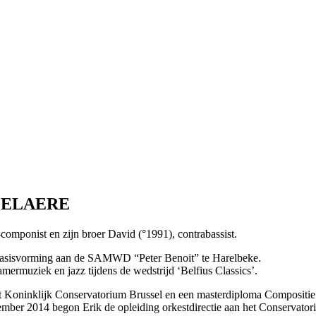
MPELAERE
-componist en zijn broer David (°1991), contrabassist.
 basisvorming aan de SAMWD “Peter Benoit” te Harelbeke.
ermuziek en jazz tijdens de wedstrijd ‘Belfius Classics’.
het Koninklijk Conservatorium Brussel en een masterdiploma Compositi
mber 2014 begon Erik de opleiding orkestdirectie aan het Conservator