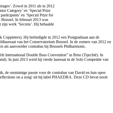
irages’. Zowel in 2011 als in 2012
nior Category’ en ‘Special Prize
participants’ en ‘Special Prize for
 Brussel. In februari 2013 was
 zijn werk ‘Secreta’. Hij behaalde
nk Coppieters). Hij beëindigde in 2012 een Postgraduaat aan de
ofdlaureaat van het Conservatorium Brussel. In de zomers van 2012 en
n als aanvoerder contrabas bij Brussels Philharmonic.
1th International Double Bass Convention” in Brno (Tsjechië). In
nd). In juni 2013 werd hij vierde laureaat in de Solo Competitie van
Erik, de onstuimige passie voor de contrabas van David en hun open
'Reflections on a song' uit bij label PHAEDRA. Deze CD bevat nooit