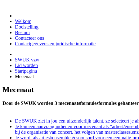
Welkom
Doelstelling
Bestuur
Contacteer ons
Contactgegevens en juridische informatie
SWUK vzw
Lid worden
Startpagina
Mecenaat
Mecenaat
Door de SWUK worden 3 mecenaatsformulesformules gehanteer
De SWUK ziet in jou een uitzonderlijk talent. ze selecteert je
Je kan een aanvraag indienen voor mecenaat als “artiest/ensem
bij de organisatie van concert, het volgen van masterclasses,en
Je wordt als artiest/ensemble gesponsord voor een eenmalig proje