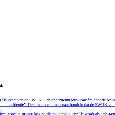
d:
 als "laureaat van de SWUK " en ondersteunt jouw carrière door de real
ble in residentie”. Deze vorm van mecenaat houdt in dat de SWUK voor j
z.
ct (concert, masterclass, studiereis, project, enz.)Je wordt als artiest