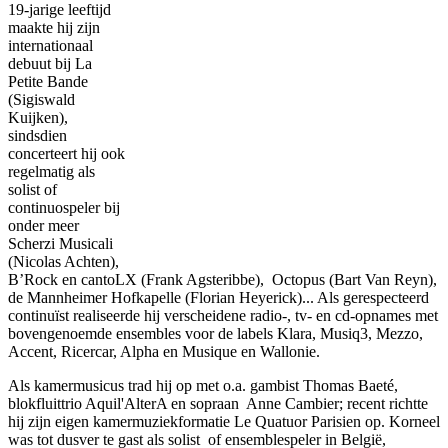
19-jarige leeftijd
maakte hij zijn
internationaal
debuut bij La
Petite Bande
(Sigiswald
Kuijken),
sindsdien
concerteert hij ook
regelmatig als
solist of
continuospeler bij
onder meer
Scherzi Musicali
(Nicolas Achten),
B’Rock en cantoLX (Frank Agsteribbe), Octopus (Bart Van Reyn),
de Mannheimer Hofkapelle (Florian Heyerick)... Als gerespecteerd
continuïst realiseerde hij verscheidene radio-, tv- en cd-opnames met
bovengenoemde ensembles voor de labels Klara, Musiq3, Mezzo,
Accent, Ricercar, Alpha en Musique en Wallonie.
Als kamermusicus trad hij op met o.a. gambist Thomas Baeté,
blokfluittrio Aquil'AlterA en sopraan Anne Cambier; recent richtte
hij zijn eigen kamermuziekformatie Le Quatuor Parisien op. Korneel
was tot dusver te gast als solist of ensemblespeler in België,