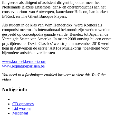
fungeerde als dirigent of assistent-dirigent bij onder meer het
Nederlands Blazers Ensemble, dans- en operaproducties aan het
conservatorium van Antwerpen, kamerkoor Helicon, barokorkest
B’Rock en The Ghent Baroque Players.
Als student in de klas van Wim Henderickx werd Korneel als
componist meermaals internationaal bekroond: zijn werken werden
gespeeld op concertpodia gaande van de Benelux tot Japan en de
Verenigde Staten van Amerika. In maart 2008 ontving hij een eerste
prijs tijdens de ‘Dexia Classics’ wedstrijd; in november 2010 werd
hem in Antwerpen de eerste ‘ARTos Muziekprijs’ toegekend voor
bijzondere artistieke verdiensten.
www.korneel.bernolet.com
www.lequatuorparisien.be
You need to a flashplayer enabled browser to view this YouTube
video
Nuttige info
CD opnames
Lid worden
Mecenaat