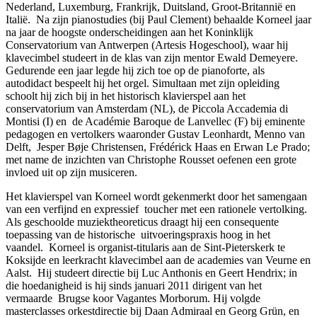
Nederland, Luxemburg, Frankrijk, Duitsland, Groot-Britannië en
Italië. Na zijn pianostudies (bij Paul Clement) behaalde Korneel jaar
na jaar de hoogste onderscheidingen aan het Koninklijk
Conservatorium van Antwerpen (Artesis Hogeschool), waar hij
klavecimbel studeert in de klas van zijn mentor Ewald Demeyere.
Gedurende een jaar legde hij zich toe op de pianoforte, als
autodidact bespeelt hij het orgel. Simultaan met zijn opleiding
schoolt hij zich bij in het historisch klavierspel aan het
conservatorium van Amsterdam (NL), de Piccola Accademia di
Montisi (I) en de Académie Baroque de Lanvellec (F) bij eminente
pedagogen en vertolkers waaronder Gustav Leonhardt, Menno van
Delft, Jesper Bøje Christensen, Frédérick Haas en Erwan Le Prado;
met name de inzichten van Christophe Rousset oefenen een grote
invloed uit op zijn musiceren.
Het klavierspel van Korneel wordt gekenmerkt door het samengaan
van een verfijnd en expressief toucher met een rationele vertolking.
Als geschoolde muziektheoreticus draagt hij een consequente
toepassing van de historische uitvoeringspraxis hoog in het
vaandel. Korneel is organist-titularis aan de Sint-Pieterskerk te
Koksijde en leerkracht klavecimbel aan de academies van Veurne en
Aalst. Hij studeert directie bij Luc Anthonis en Geert Hendrix; in
die hoedanigheid is hij sinds januari 2011 dirigent van het
vermaarde Brugse koor Vagantes Morborum. Hij volgde
masterclasses orkestdirectie bij Daan Admiraal en Georg Grün, en